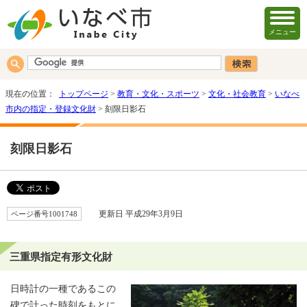
メニュー
現在の位置：
トップページ
>
教育・文化・スポーツ
>
文化・社会教育
>
いなべ
市内の指定・登録文化財
> 刻限日影石
刻限日影石
ページ番号1001748
更新日 平成29年3月9日
三重県指定有形文化財
日時計の一種であるこの
碑で計った時刻をもとに