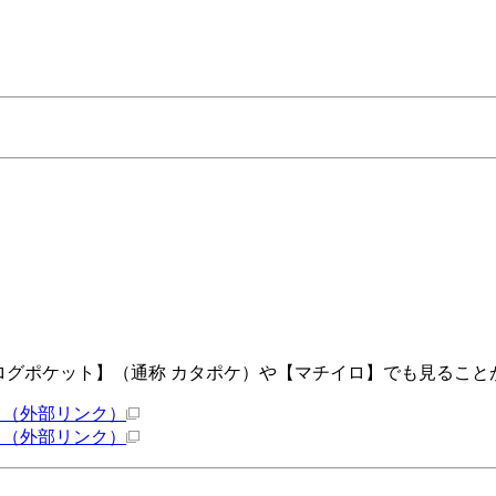
タログポケット】（通称 カタポケ）や【マチイロ】でも見ること
）
（外部リンク）
）
（外部リンク）