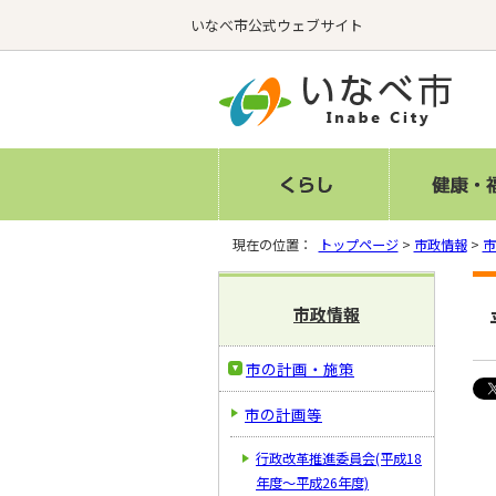
いなべ市公式ウェブサイト
現在の位置：
トップページ
>
市政情報
>
市
市政情報
市の計画・施策
市の計画等
行政改革推進委員会(平成18
年度～平成26年度)