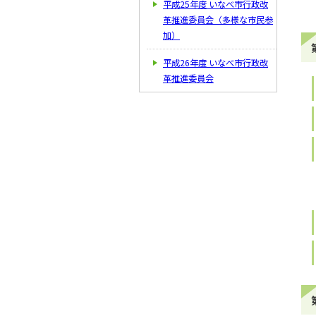
平成25年度 いなべ市行政改
革推進委員会（多様な市民参
加）
平成26年度 いなべ市行政改
革推進委員会