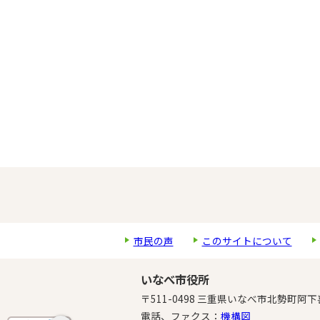
市民の声
このサイトについて
いなべ市役所
〒511-0498 三重県いなべ市北勢町阿下
電話、ファクス：
機構図