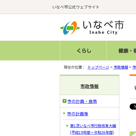
いなべ市公式ウェブサイト
現在の位置：
トップページ
>
市政情報
>
市
市政情報
市の計画・施策
市の計画等
第1次いなべ市行政改革大綱
(平成19年度～令和26年度)