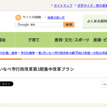
サイトマップ
文字サイズ・色の変
サイト内検索
検索の使い方
の計画・施策
>
市の計画等
>
第1次いなべ市行政改革大綱(平成19年度～令和26年度
いなべ市行政改革第2期集中改革プラン
ペ