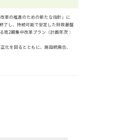
行政改革の推進のための新たな指針」に
）が終了し、持続可能で安定した財政基盤
する第2期集中改革プラン（計画年次：
適正化を図るとともに、施設統廃合、