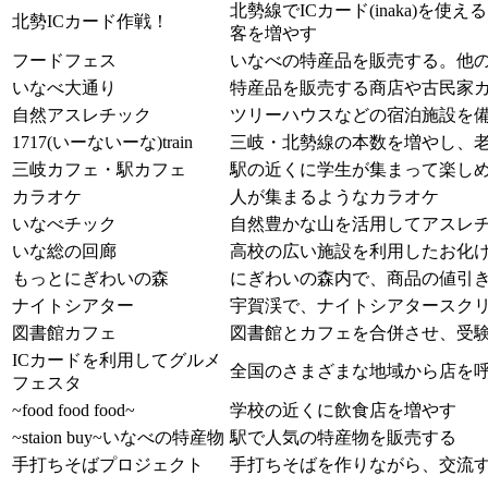
北勢線でICカード(inaka)を
北勢ICカード作戦！
客を増やす
フードフェス
いなべの特産品を販売する。他
いなべ大通り
特産品を販売する商店や古民家
自然アスレチック
ツリーハウスなどの宿泊施設を
1717(いーないーな)train
三岐・北勢線の本数を増やし、
三岐カフェ・駅カフェ
駅の近くに学生が集まって楽し
カラオケ
人が集まるようなカラオケ
いなべチック
自然豊かな山を活用してアスレ
いな総の回廊
高校の広い施設を利用したお化
もっとにぎわいの森
にぎわいの森内で、商品の値引
ナイトシアター
宇賀渓で、ナイトシアタースク
図書館カフェ
図書館とカフェを合併させ、受
ICカードを利用してグルメ
全国のさまざまな地域から店を呼
フェスタ
~food food food~
学校の近くに飲食店を増やす
~staion buy~いなべの特産物
駅で人気の特産物を販売する
手打ちそばプロジェクト
手打ちそばを作りながら、交流