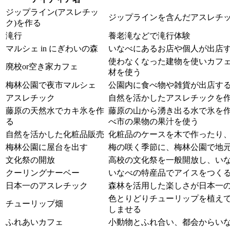
ジップライン(アスレチッ
ジップラインを含んだアスレチ
ク)を作る
滝行
養老滝などで滝行体験
マルシェ in にぎわいの森
いなべにあるお店や個人が出店
使わなくなった建物を使いカフ
廃校or空き家カフェ
材を使う
梅林公園で夜市マルシェ
公園内に食べ物や雑貨が出店す
アスレチック
自然を活かしたアスレチックを
藤原の天然水でカキ氷を作
藤原の山から湧き出る水で氷を
る
べ市の果物の果汁を使う
自然を活かした化粧品販売
化粧品のケースを木で作ったり
梅林公園に屋台を出す
梅の咲く季節に、梅林公園で地
文化祭の開放
高校の文化祭を一般開放し、い
クーリングナーベー
いなべの特産品でアイスをつく
日本一のアスレチック
森林を活用した楽しさが日本一
色とりどりチューリップを植え
チューリップ畑
しませる
ふれあいカフェ
小動物とふれ合い、都会からい