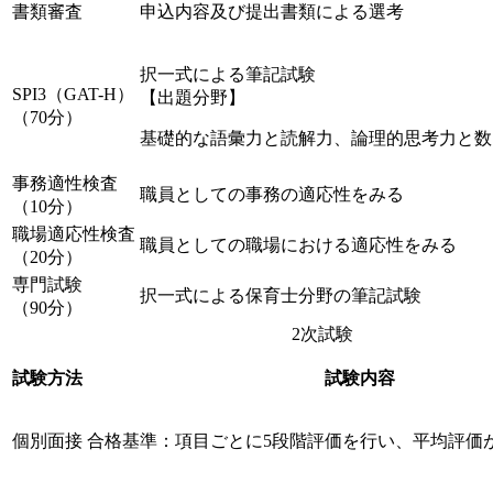
書類審査
申込内容及び提出書類による選考
択一式による筆記試験
SPI3（GAT-H）
【出題分野】
（70分）
基礎的な語彙力と読解力、論理的思考力と数
事務適性検査
職員としての事務の適応性をみる
（10分）
職場適応性検査
職員としての職場における適応性をみる
（20分）
専門試験
択一式による保育士分野の筆記試験
（90分）
2次試験
試験方法
試験内容
個別面接
合格基準：項目ごとに5段階評価を行い、平均評価