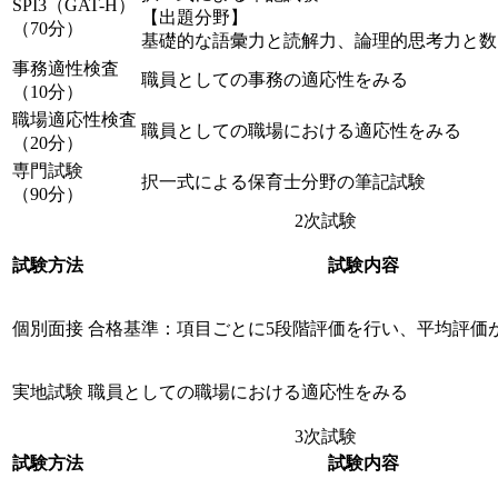
SPI3（GAT-H）
【出題分野】
（70分）
基礎的な語彙力と読解力、論理的思考力と数
事務適性検査
職員としての事務の適応性をみる
（10分）
職場適応性検査
職員としての職場における適応性をみる
（20分）
専門試験
択一式による保育士分野の筆記試験
（90分）
2次試験
試験方法
試験内容
個別面接
合格基準：項目ごとに5段階評価を行い、平均評価
実地試験
職員としての職場における適応性をみる
3次試験
試験方法
試験内容