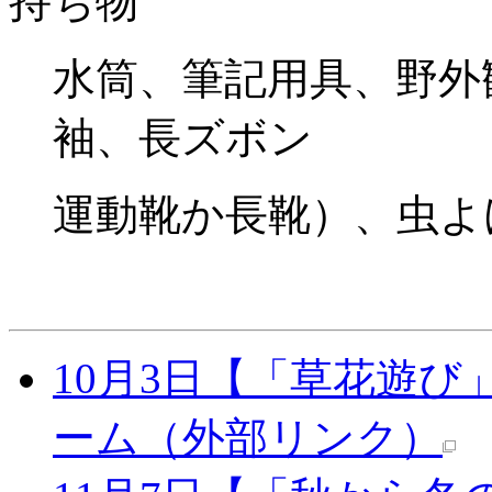
持ち物
水筒、筆記用具、野外
袖、長ズボン
運動靴か長靴）、虫よ
10月3日【「草花遊
ーム
（外部リンク）