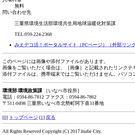
無料
問い合わせ先
三重県環境生活部環境共生局地球温暖化対策課
TEL:059-224-2368
みえデコ活！ポータルサイト（PCページ）
（外部リン
このページには画像や添付ファイルがあります。
画像をご覧いただく場合は、［画像］と記載されたリンクテ
添付ファイルは、携帯端末ではご覧いただけません。パソコ
環境部 環境政策課
［いなべ市役所］
電話：0594-86-7812 ファクス：0594-86-7862
〒511-0498 三重県いなべ市北勢町阿下喜31番地
[
0
]
トップページ
[
1
]
戻る
All Rights Reserved Copyright (C) 2017 Inabe City.