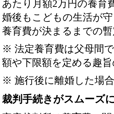
あたり月額2万円の養育
婚後もこどもの生活が守
養育費が決まるまでの暫
※ 法定養育費は父母間
額や下限額を定める趣旨
※ 施行後に離婚した場
裁判手続きがスムーズ