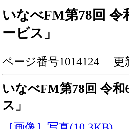
いなべFM第78回 令
ービス」
ページ番号1014124 更
いなべFM第78回 令和
ス」
［画像］写真(10.3KB)